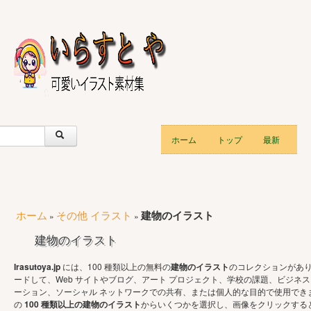
ホーム
トップ
最新
ホーム
その他 イラスト
建物のイラスト
»
»
建物のイラスト
Irasutoya.jp
には、100 種類以上の無料の
建物のイラスト
のコレクションがあ
ードして、Web サイトやブログ、アート プロジェクト、学校の課題、ビジネス
ーション、ソーシャル ネットワークでの共有、または個人的な目的で使用でき
の
100 種類以上の建物のイラスト
からいくつかを選択し、画像をクリックする