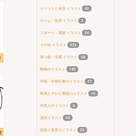
イベントと休日 イラスト
40
ゲーム・玩具 イラスト
3
スポーツ・運動 イラスト
34
その他 イラスト
425
乗り物・交通 イラスト
38
像
動物のイラスト
148
学校・学校行事のイラスト
27
映画とテレビ番組のイラスト
16
有名人のイラスト
8
漫画イラスト
53
自然と風景のイラスト
26
黒