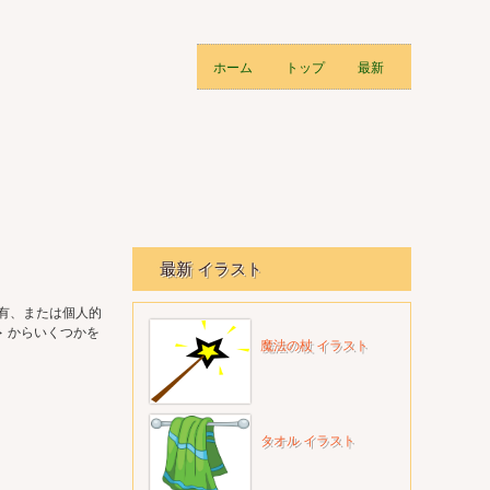
ホーム
トップ
最新
最新 イラスト
共有、または個人的
ト
からいくつかを
魔法の杖 イラスト
タオル イラスト