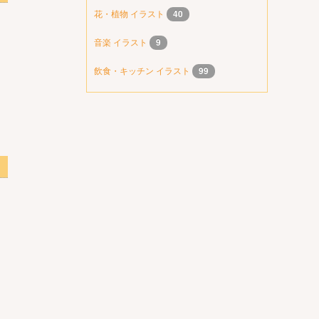
花・植物 イラスト
40
音楽 イラスト
9
飲食・キッチン イラスト
99
透明