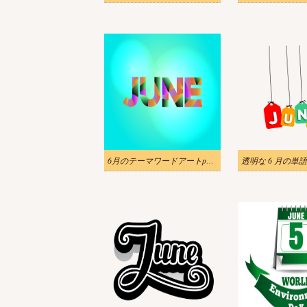
6月のテーマワードアートpngのイラスト
透明な 6 月の単