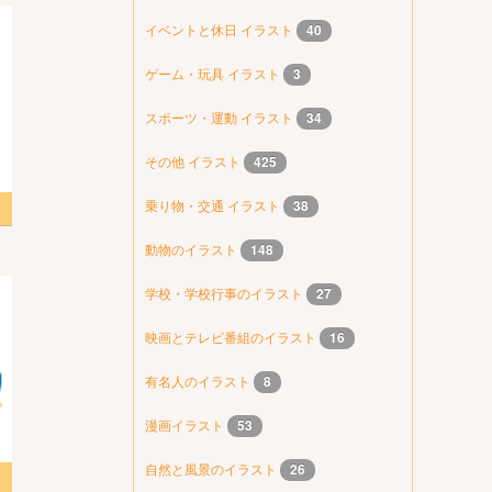
イベントと休日 イラスト
40
ゲーム・玩具 イラスト
3
スポーツ・運動 イラスト
34
その他 イラスト
425
乗り物・交通 イラスト
38
スト
動物のイラスト
148
学校・学校行事のイラスト
27
映画とテレビ番組のイラスト
16
有名人のイラスト
8
漫画イラスト
53
自然と風景のイラスト
26
スト