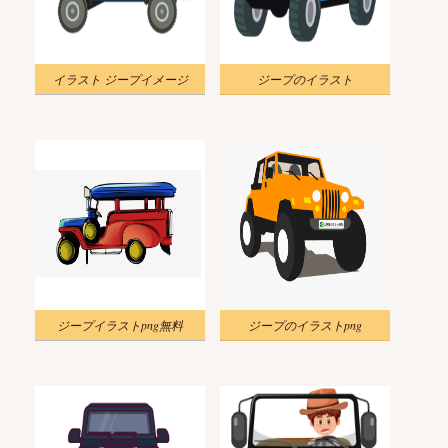
イラスト ジープイメージ
ジープのイラスト
ジープイラストpng無料
ジープのイラストpng