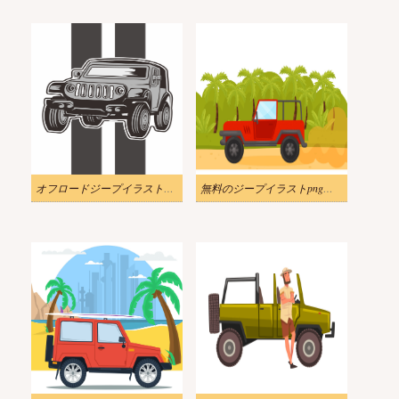
オフロードジープイラストpng
無料のジープイラストpng画像