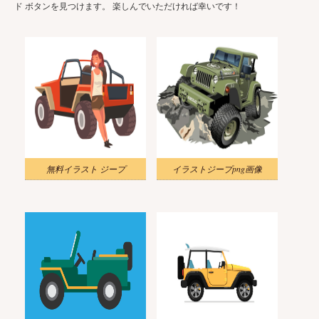
ド ボタンを見つけます。 楽しんでいただければ幸いです！
無料イラスト ジープ
イラストジープpng画像