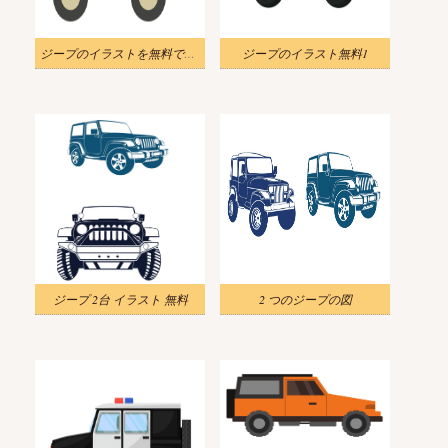
ジープのイラストを無料でダウンロード
ジープのイラスト無料1
ジープ 2台 イラスト 無料
2 つのジープの図