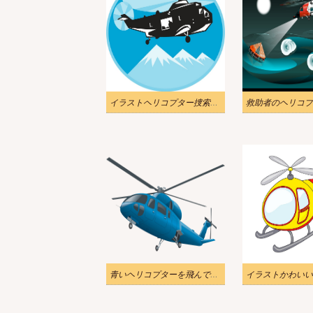
イラストヘリコプター捜索救助ロゴpng
青いヘリコプターを飛んでいるイラストpng透明