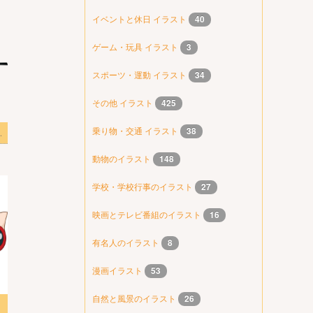
イベントと休日 イラスト
40
ゲーム・玩具 イラスト
3
スポーツ・運動 イラスト
34
その他 イラスト
425
乗り物・交通 イラスト
38
1 PNG 透明
動物のイラスト
148
学校・学校行事のイラスト
27
映画とテレビ番組のイラスト
16
有名人のイラスト
8
漫画イラスト
53
自然と風景のイラスト
26
ター