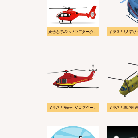
黄色と赤のヘリコプター小型乗客イラストpng
イラスト救助ヘリコプターPNG透明