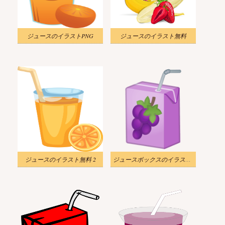
ジュースのイラストPNG
ジュースのイラスト無料
ジュースのイラスト無料 2
ジュースボックスのイラスト透明をダウンロード