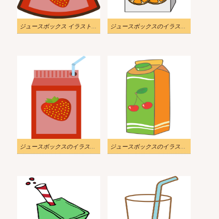
ジュースボックス イラスト画像 2
ジュースボックスのイラストPNG
ジュースボックスのイラスト無料
ジュースボックスのイラスト無料 2