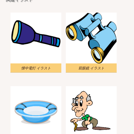
懐中電灯 イラスト
双眼鏡 イラスト