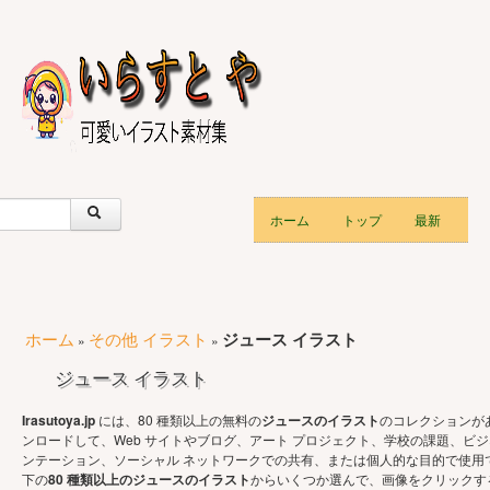
ホーム
トップ
最新
ホーム
その他 イラスト
ジュース イラスト
»
»
ジュース イラスト
Irasutoya.jp
には、80 種類以上の無料の
ジュースのイラスト
のコレクションが
ンロードして、Web サイトやブログ、アート プロジェクト、学校の課題、ビジ
ンテーション、ソーシャル ネットワークでの共有、または個人的な目的で使用
下の
80 種類以上のジュースのイラスト
からいくつか選んで、画像をクリックす