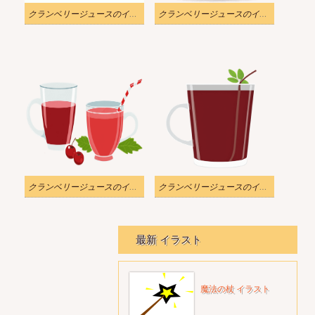
クランベリージュースのイラスト
クランベリージュースのイラストシンプル
クランベリージュースのイラスト画像
クランベリージュースのイラスト画像 2
最新 イラスト
魔法の杖 イラスト