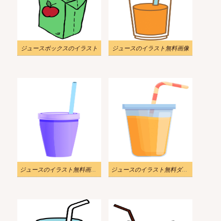
ジュースボックスのイラスト
ジュースのイラスト無料画像
ジュースのイラスト無料画像 2
ジュースのイラスト無料ダウンロード