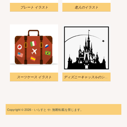
プレート イラスト
老人のイラスト
スーツケース イラスト
ディズニーキャッスルのシルエットイラスト
Copyright © 2026 - いらすと や. 無断転載を禁じます。