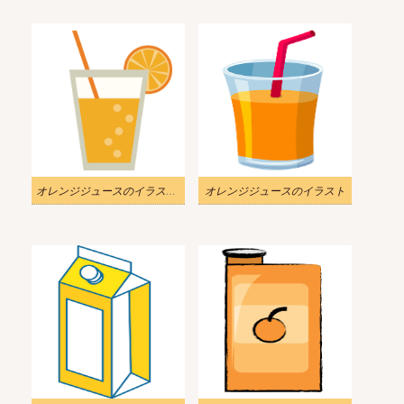
オレンジジュースのイラスト無料 2
オレンジジュースのイラスト