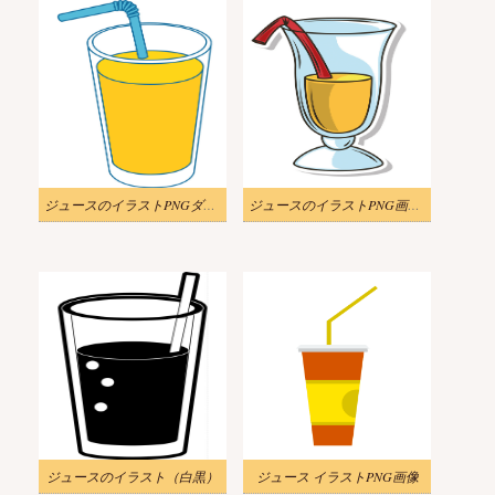
ジュースのイラストPNGダウンロード
ジュースのイラストPNG画像 3
ジュースのイラスト（白黒）
ジュース イラストPNG画像