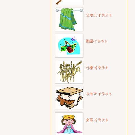
タオル イラスト
衛星イラスト
小麦 イラスト
スモア イラスト
女王 イラスト