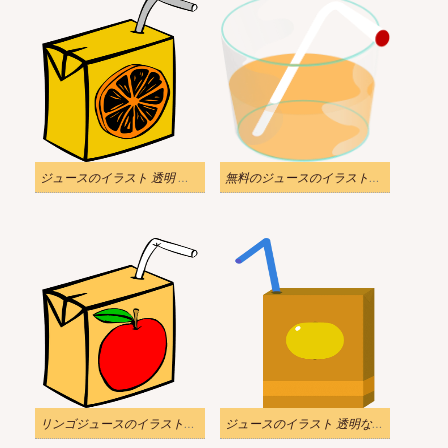
ジュースのイラスト 透明 無料 2
無料のジュースのイラスト透明背景
リンゴジュースのイラスト透明
ジュースのイラスト 透明な背景