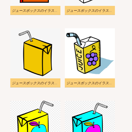
ジュースボックスのイラスト無料画像
ジュースボックスのイラストPNG画像
ジュースボックスのイラストPNG画像 2
ジュースボックスのイラストPNGダウンロード