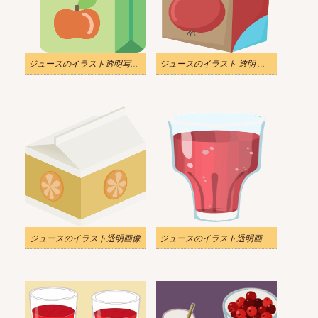
ジュースのイラスト透明写真 2
ジュースのイラスト 透明 ダウンロード
ジュースのイラスト透明画像
ジュースのイラスト透明画像 2