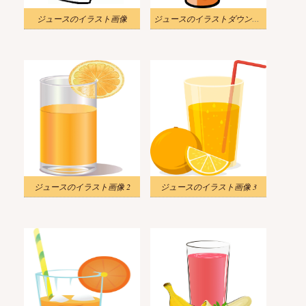
ジュースのイラスト画像
ジュースのイラストダウンロード
ジュースのイラスト画像 2
ジュースのイラスト画像 3