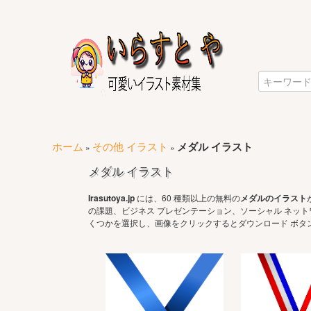
ホーム
その他 イラスト
メダル イラスト
»
»
メダル イラスト
Irasutoya.jp
には、60 種類以上の無料の
メダルのイラスト
の課題、ビジネス プレゼンテーション、ソーシャル ネッ
くつかを選択し、画像をクリックするとダウンロード ボタ