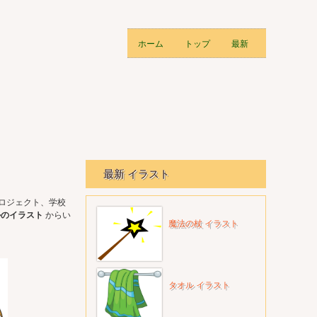
ホーム
トップ
最新
最新 イラスト
プロジェクト、学校
ルのイラスト
からい
魔法の杖 イラスト
タオル イラスト