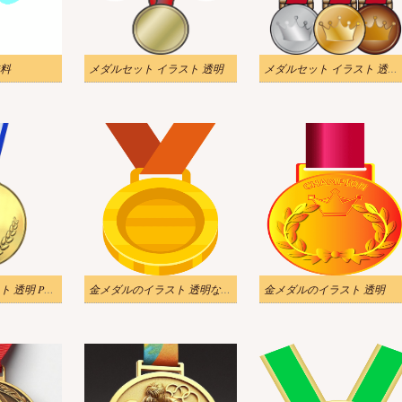
料
メダルセット イラスト 透明
メダルセット イラスト 透明背景
金メダルのイラスト 透明 PNG
金メダルのイラスト 透明な背景
金メダルのイラスト 透明