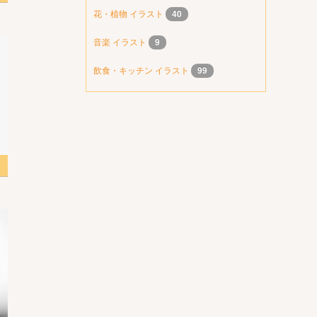
花・植物 イラスト
40
音楽 イラスト
9
飲食・キッチン イラスト
99