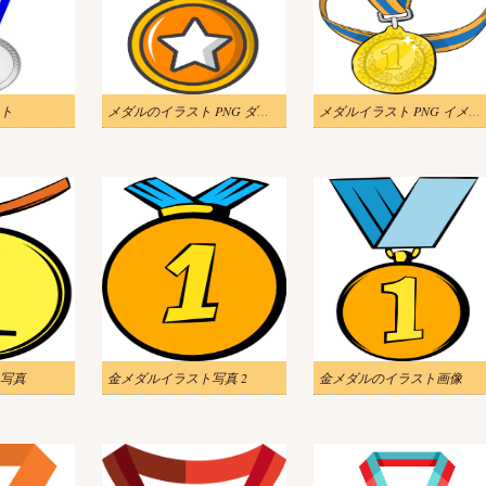
ト
メダルのイラスト PNG ダウンロード
メダルイラスト PNG イメージ
写真
金メダルイラスト写真 2
金メダルのイラスト画像