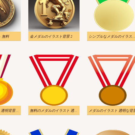
 無料
金メダルのイラスト背景 2
シンプルなメダルのイラスト 
メダルのイラスト 透明背景をダウンロード
無料のメダルのイラスト 透明な背景
メダルのイラスト 透明な背