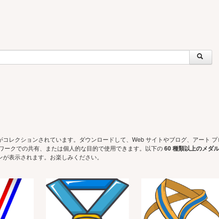
がコレクションされています。ダウンロードして、Web サイトやブログ、アート 
トワークでの共有、または個人的な目的で使用できます。以下の
60 種類以上のメダ
ンが表示されます。お楽しみください。