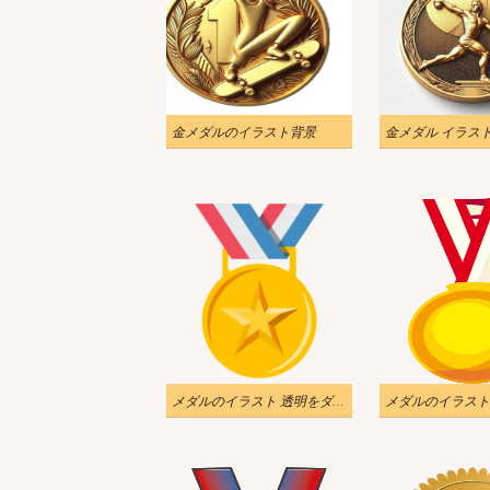
金メダルのイラスト背景
金メダル イラスト
メダルのイラスト 透明をダウンロード