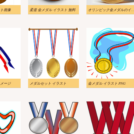
ト画像
柔道 金メダル イラスト 無料
オリンピック金メダルのイラスト
メージ
メダルセット イラスト
金メダル イラスト PNG