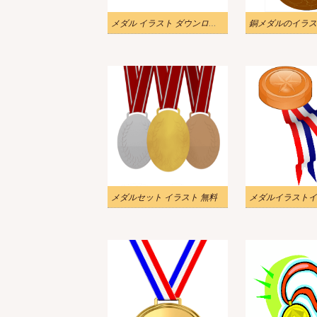
メダル イラスト ダウンロード
銅メダルのイラス
メダルセット イラスト 無料
メダルイラストイ