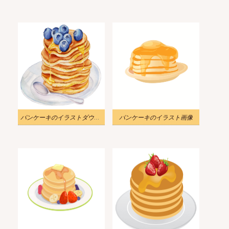
パンケーキのイラストダウンロード
パンケーキのイラスト画像