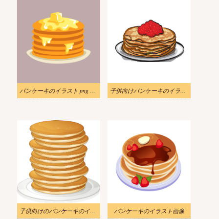
パンケーキのイラスト png 無料
子供向けパンケーキのイラスト
子供向けのパンケーキのイラスト
パンケーキのイラスト画像