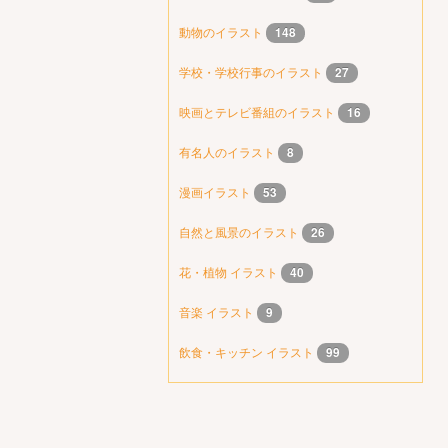
動物のイラスト
148
学校・学校行事のイラスト
27
映画とテレビ番組のイラスト
16
有名人のイラスト
8
漫画イラスト
53
自然と風景のイラスト
26
花・植物 イラスト
40
音楽 イラスト
9
飲食・キッチン イラスト
99