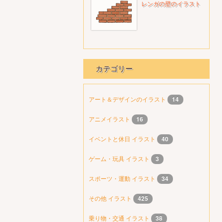
レンガの壁のイラスト
カテゴリー
アート＆デザインのイラスト
14
アニメイラスト
16
イベントと休日 イラスト
40
ゲーム・玩具 イラスト
3
スポーツ・運動 イラスト
34
その他 イラスト
425
乗り物・交通 イラスト
38