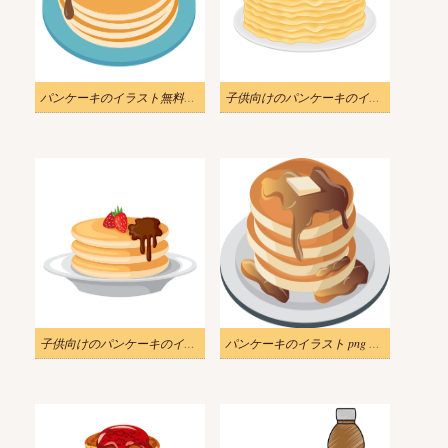
パンケーキのイラスト無料画像
子供向けのパンケーキのイラスト png
子供向けのパンケーキのイラスト png
パンケーキのイラスト png 画像