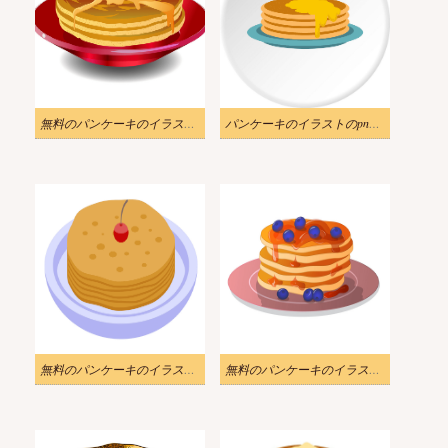
無料のパンケーキのイラストPNG画像
パンケーキのイラストのpngを無料でダウンロード
無料のパンケーキのイラストのpng画像
無料のパンケーキのイラストのpng画像