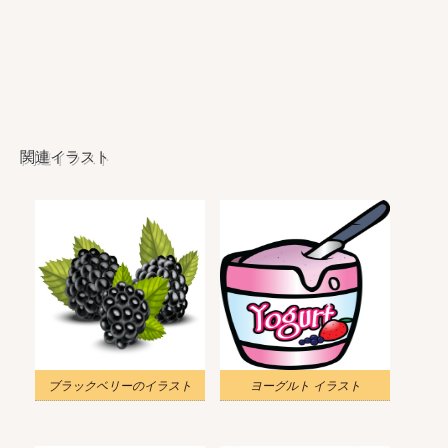
関連イラスト
ブラックベリーのイラスト
ヨーグルト イラスト