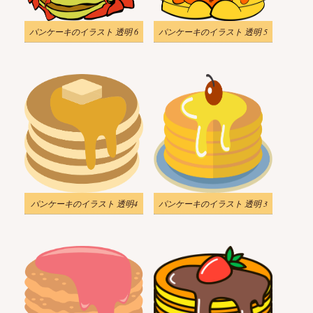
パンケーキのイラスト 透明 6
パンケーキのイラスト 透明 5
パンケーキのイラスト 透明4
パンケーキのイラスト 透明 3