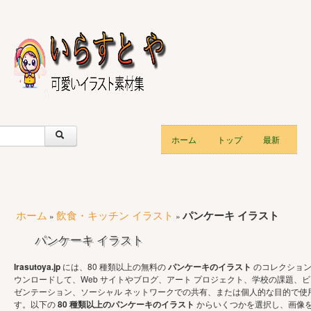
ホーム
トップ
最新
ホーム
飲食・キッチン イラスト
パンケーキ イラスト
»
»
パンケーキ イラスト
Irasutoya.jp
には、80 種類以上の無料の
パンケーキのイラスト
のコレクション
ウンロードして、Web サイトやブログ、アート プロジェクト、学校の課題、ビ
ゼンテーション、ソーシャル ネットワークでの共有、または個人的な目的で使
す。以下の
80 種類以上のパンケーキのイラスト
からいくつかを選択し、画像