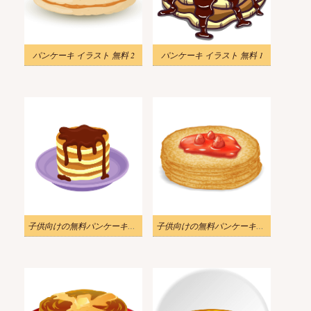
パンケーキ イラスト 無料 2
パンケーキ イラスト 無料 1
子供向けの無料パンケーキイラストpng
子供向けの無料パンケーキイラストpng