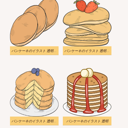
パンケーキのイラスト 透明png
パンケーキのイラスト 透明 無料
パンケーキのイラスト 透明 無料
パンケーキのイラスト 透明