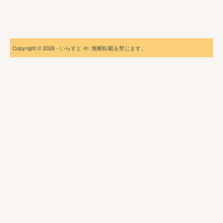
Copyright © 2026 - いらすと や. 無断転載を禁じます。