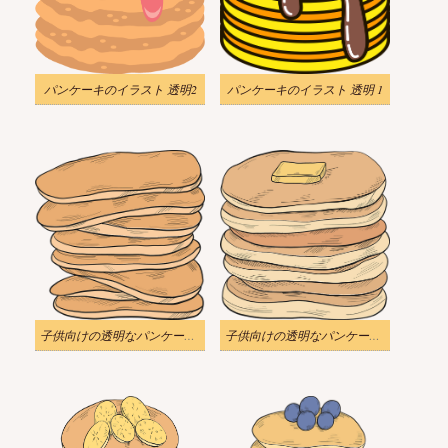
パンケーキのイラスト 透明2
パンケーキのイラスト 透明 1
子供向けの透明なパンケーキのイラスト
子供向けの透明なパンケーキのイラスト