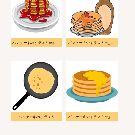
パンケーキのイラスト png ダウンロード
パンケーキのイラスト png 画像
パンケーキのイラスト
パンケーキのイラスト png 画像