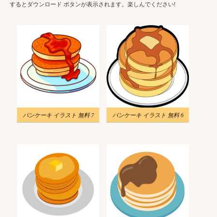
するとダウンロード ボタンが表示されます。楽しんでください!
パンケーキ イラスト 無料 7
パンケーキ イラスト 無料 6