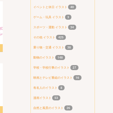
イベントと休日 イラスト
40
ゲーム・玩具 イラスト
3
スポーツ・運動 イラスト
34
その他 イラスト
425
乗り物・交通 イラスト
38
動物のイラスト
148
学校・学校行事のイラスト
27
映画とテレビ番組のイラスト
16
有名人のイラスト
8
漫画イラスト
53
自然と風景のイラスト
26
ト3