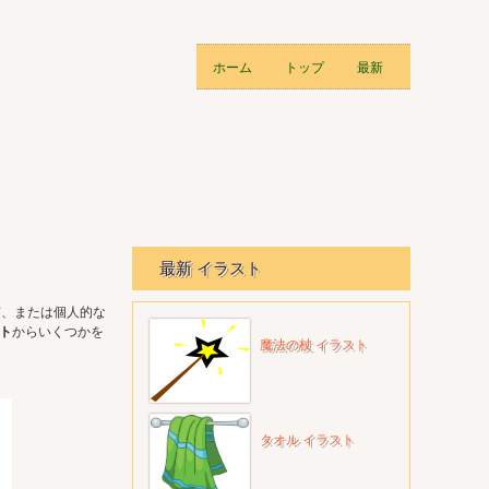
ホーム
トップ
最新
最新 イラスト
有、または個人的な
ト
からいくつかを
魔法の杖 イラスト
タオル イラスト