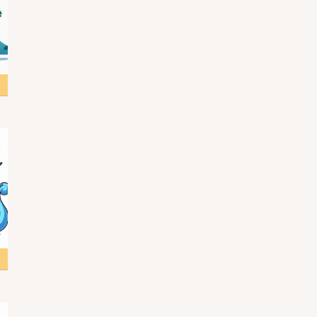
スト
スト