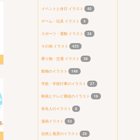
イベントと休日 イラスト
40
ゲーム・玩具 イラスト
3
スポーツ・運動 イラスト
34
その他 イラスト
425
乗り物・交通 イラスト
38
ード
動物のイラスト
148
学校・学校行事のイラスト
27
映画とテレビ番組のイラスト
16
有名人のイラスト
8
漫画イラスト
53
自然と風景のイラスト
26
スト