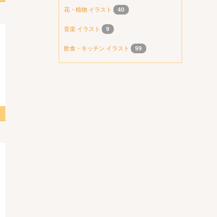
花・植物 イラスト
40
音楽 イラスト
9
飲食・キッチン イラスト
99
スト