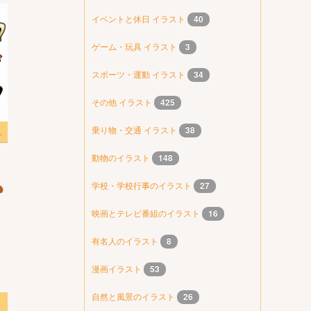
イベントと休日 イラスト
40
ゲーム・玩具 イラスト
3
スポーツ・運動 イラスト
34
その他 イラスト
425
乗り物・交通 イラスト
38
スト 無料画像
動物のイラスト
148
学校・学校行事のイラスト
27
映画とテレビ番組のイラスト
16
有名人のイラスト
8
漫画イラスト
53
自然と風景のイラスト
26
スト