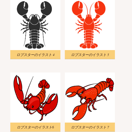
ロブスターのイラスト 4
ロブスターのイラスト 5
ロブスターのイラスト6
ロブスターのイラスト 7