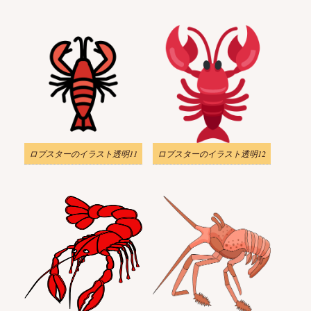
ロブスターのイラスト透明11
ロブスターのイラスト透明12