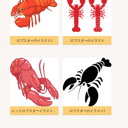
ロブスターのイラスト2
ロブスターのイラスト
レッドロブスターイラストpng無料
ロブスターのイラスト3