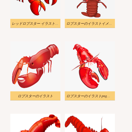
レッドロブスター イラスト png イメージ
ロブスターのイラストイメージ
ロブスターのイラスト
ロブスターのイラストpng画像