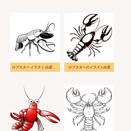
ロブスター イラスト 白黒無料
ロブスターのイラスト白黒