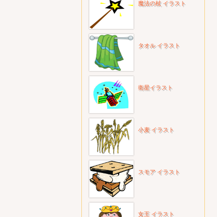
魔法の杖 イラスト
タオル イラスト
衛星イラスト
小麦 イラスト
スモア イラスト
女王 イラスト