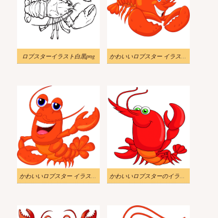
ロブスターイラスト白黒png
かわいいロブスター イラスト 無料
かわいいロブスター イラスト画像
かわいいロブスターのイラストpng