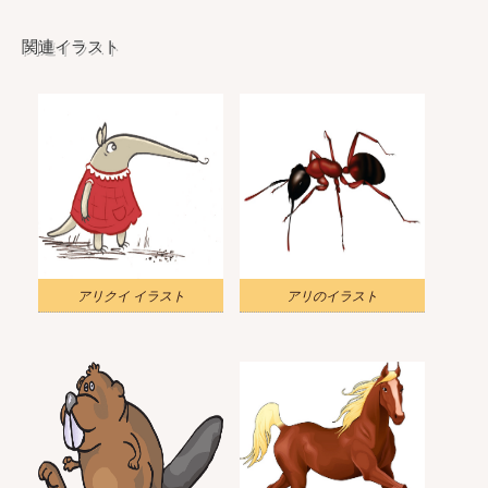
関連イラスト
アリクイ イラスト
アリのイラスト