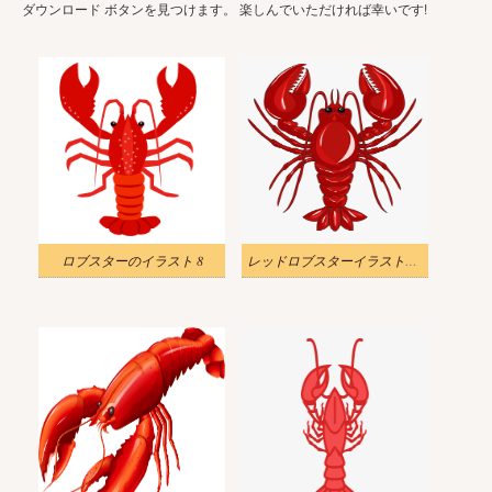
ダウンロード ボタンを見つけます。 楽しんでいただければ幸いです!
ロブスターのイラスト 8
レッドロブスターイラストpng画像