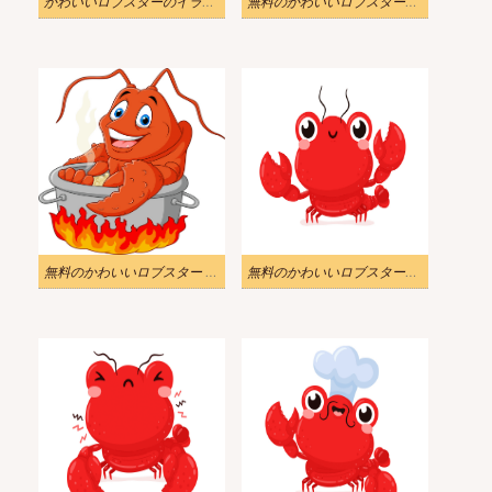
かわいいロブスターのイラスト無料画像
無料のかわいいロブスターのイラスト画像
無料のかわいいロブスター イラスト画像
無料のかわいいロブスターのイラスト