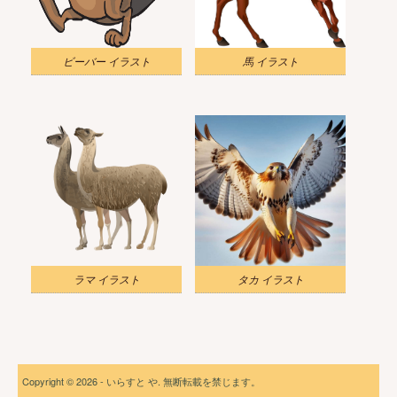
ビーバー イラスト
馬 イラスト
ラマ イラスト
タカ イラスト
Copyright © 2026 - いらすと や. 無断転載を禁じます。