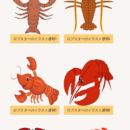
ロブスターのイラスト透明3
ロブスターのイラスト透明4
ロブスターのイラスト透明5
ロブスターのイラスト透明6