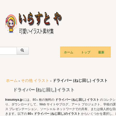
ホーム
トップ
最新
ホーム
その他 イラスト
ドライバー (ねじ回し) イラスト
»
»
ドライバー (ねじ回し) イラスト
Irasutoya.jp
には、80+ 枚の無料の
ドライバー (ねじ回し) イラスト
のコレクシ
り、ダウンロードして、Web サイトやブログ、アート プロジェクト、学校の
ス プレゼンテーション、ソーシャル ネットワークでの共有、または個人的な
きます。以下の
80+ ドライバー
(
ねじ回し)のイラスト
からいくつかを選択し、