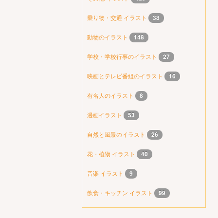
乗り物・交通 イラスト
38
動物のイラスト
148
学校・学校行事のイラスト
27
映画とテレビ番組のイラスト
16
有名人のイラスト
8
漫画イラスト
53
自然と風景のイラスト
26
花・植物 イラスト
40
音楽 イラスト
9
飲食・キッチン イラスト
99