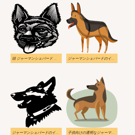
頭 ジャーマンシェパード イラスト
ジャーマンシェパードのイラスト 透明な背景
ジャーマンシェパードのイラスト 白黒
子供向けの透明なジャーマンシェパード イラスト