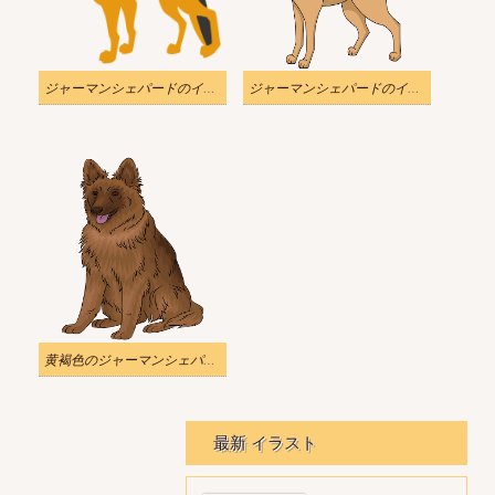
ジャーマンシェパードのイラスト 透明 無料 2
ジャーマンシェパードのイラスト 透明 無料
黄褐色のジャーマンシェパード イラスト
最新 イラスト