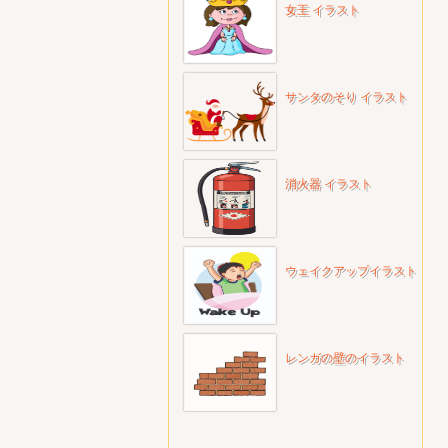
女王 イラスト
サンタのそり イラスト
消火器 イラスト
ウェイクアップイラスト
レンガの壁のイラスト