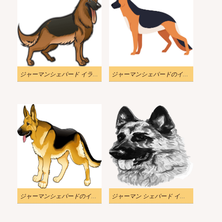
ジャーマンシェパード イラストイメージ
ジャーマンシェパードのイラスト無料 2
ジャーマンシェパードのイラスト無料
ジャーマン シェパード イラスト アート