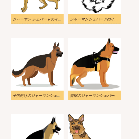
ジャーマン シェパードのイラスト png イメージ 2
ジャーマンシェパードのイラスト 白黒 png
子供向けのジャーマンシェパード イラスト
警察のジャーマンシェパードのイラスト