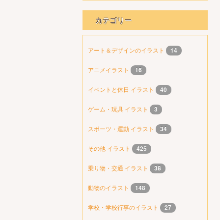
カテゴリー
アート＆デザインのイラスト
14
アニメイラスト
16
イベントと休日 イラスト
40
ゲーム・玩具 イラスト
3
スポーツ・運動 イラスト
34
その他 イラスト
425
乗り物・交通 イラスト
38
動物のイラスト
148
学校・学校行事のイラスト
27