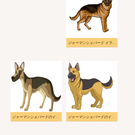
ジャーマンシェパード イラスト無料画像 2
ジャーマンシェパードのイラスト png
ジャーマンシェパードのイラスト png 2