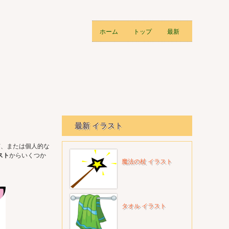
ホーム
トップ
最新
最新 イラスト
有、または個人的な
スト
からいくつか
魔法の杖 イラスト
タオル イラスト