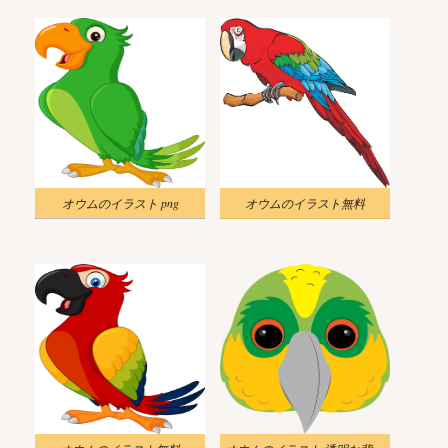
オウムのイラスト png
オウムのイラスト無料